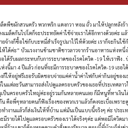
มล็ดพืชผักสวนครัว พวกพริก แตงกวา หอม ถั่ว มาให้ปลูกหลังร้
ลงเมล็ดกันไปโตก็จะประหยัดค่าใช้จ่ายเราได้อีกทางด้วยค่ะ แล
จ้างก็ซื้อไข่กับบะหมี่สำเร็จรูปมาไว้ให้ด้วยค่ะ เราก็จะกินใช้
ไปให้ได้ค่ะ” บัวแรงงานข้ามชาติชาวลาวจากร้านอาหารแห่งหนึ
เธอได้รับผลกระทบกับการระบาดของโรคโควิด -19 ให้เราฟัง . บั
่งนี้มา 4 ปีแล้ว ก่อนที่จะมีการระบาดของโรคโควิด-19 เธอได้
งก็ให้อยู่ฟรีเธอรับผิดชอบจ่ายแค่ค่าน้ำค่าไฟกับค่ากินอยู่ของเ
ได้ในแต่ละวันสามารถส่งไปดูแลครอบครัวของเธอที่ประเทศลาว
หนูเป็นครอบครัวใหญ่ค่ะอยู่รวมกันหลายคนเลย ก็มีหนูที่หาเงินไ
ใช้กัน คือพี่ๆหลายคนก็ฟังเรื่องของพวกเราแล้วก็คงจะเบื่อเพรา
ำงานแล้วก็ส่งเงินให้ที่บ้าน แต่มันเป็นแบบนี้จริงๆ ค่ะ ประเท
ีรายได้ไปดูแลครอบครัวของเราได้จริงๆค่ะ แต่พอมีโควิดมาหนู
าะที่ร้านเขาก็ต้องหยุดตามคำสั่งของรัฐบาล ตอนนี้ที่บ้านก็ส่งข่