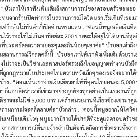
่ะ” บัวเล่าให้เราฟังเพิ่มเติมถึงสถานการณ์ของครอบครัวของเธอ
ระทบจากร้านปิดทำการในสถานการณ์โควิด แรกเริ่มเดิมทีเธอและ
นแต่ก็กลับไม่ทันคำสั่งปิดด่านพรมแดน . “ตอนนี้หนูเหลือเงินติด
้ว่าจะใช่ไม่เกินอาทิตย์ละ 200 บาทจะได้อยู่ให้ได้นานที่สุดก็
องที่ประหยัดลดราคาเยอะๆและกินน้อยๆเอาค่ะ” บัวบอกเล่าถึ
สถานการณ์วิกฤตครั้งนี้ . บัวบอกเราให้เราฟังเพิ่มเติมด้วยว่
างไม่ว่าจะเป็นวีซ่าและพาสปอร์ตรวมถึงใบอนุญาตทำงานบัวมีค
ี่ถูกกฎหมายในประเทศไทยความหวังเล็กๆของเธอจึงอยากได้
องบ้าง . “ตอนเห็นเขาจ่ายเงินเยียวยาให้พี่ๆคนไทยคนละ 5,000
 ก็แอบคิดว่าเราก็เข้ามาอย่างถูกต้องทุกอย่างเป็นแรงงานที่ถูกต
ดีอาจจะไม่ใช่ 5,000 บาท แต่ถ้าหน่วยงานที่เกี่ยวข้องเขามาด
าสถานการณ์จะคลี่คลายค่ะ”บัวกล่าว . “ตอนนี้หนูอยากให้โคว
นเหมือนเดิมไวๆ หนูอยากมีรายได้ปรกติที่จะดูแลครอบครัวขอ
 . จากสถานการณ์ที่นายจ้างจำเป็นต้องปิดกิจการชั่วคราวทั้งจากที่
ได้เนื่องจากปัญหาการระบาดของโรคโควิด-19 ซึ่งส่งผลกระทบต