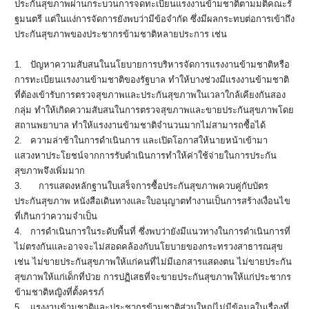
ประกันสุ
ขภาพผ่านกระบวนการจดทะเบี
ยนแรงงานข้ามชาติตามมติคณะรั
ฐมนตรี แต่ในแง่การจัดการยังพบว่ามีข้
อจำกัด ซึ่งมีผลกระทบต่อการเข้าถึ
ง
ประกันสุขภาพของประชากรข้
ามชาติหลายประการ เช่น
1.
ปัญหาความสั
บสนในนโยบายการบริหารจั
ดการแรงงานข้ามชาติหรือ
การทะเบี
ยนแรงงานข้ามชาติของรัฐบาล ทำให้บางช่วงมีแรงงานข้ามชาติ
ที่
ต้องเข้ารับการตรวจสุ
ขภาพและประกันสุขภาพในเวลาใกล้
เคียงกันสอง
กลุ่ม ทำให้เกิดความสับสนในการตรวจสุ
ขภาพและขายประกันสุ
ขภาพโดย
สถานพยาบาล ทำให้แรงงานข้ามชาติจำนวนมากไม่
สามารถซื้อได้
2.
ความล่าช้าในการดำเนินการ และเปิดโอกาสให้นายหน้าเข้
ามา
แสวงหาประโยชน์จากการรั
บดำเนินการทำให้ค่าใช้จ่
ายในการประกัน
สุขภาพจึงเพิ่มมาก
3.
การแสดงหลักฐานใบเสร็จการซื้
อประกันสุขภาพควบคู่กับบั
ตร
ประกันสุขภาพ หนังสือเดินทางและใบอนุ
ญาตทำงานเป็นการสร้างเงื่อนไข
ที่
เกินกว่าความจำเป็น
4.
การดำเนินการในระดับพื้นที่
ซึ่งพบว่ายังมีแนวทางในการดำเนิ
นการที่
ไม่ตรงกันและอาจจะไม่
สอดคล้องกั
บนโยบายของกระทรวงสาธารณสุข
เช่น ไม่ขายประกันสุขภาพให้แก่คนที่
ไม่มีเอกสารแสดงตน ไม่ขายประกัน
สุขภาพให้แก่เด็กที่
ป่วย การปฏิเสธที่จะขายประกันสุ
ขภาพให้แก่ประชากร
ข้ามชาติหญิ
งที่ตั้งครรภ์
5.
แรงงานข้ามชาติ
และประชากรข้ามชาติส่วนใหญ่ไม่
มีข้อมูลในเรื่องที่