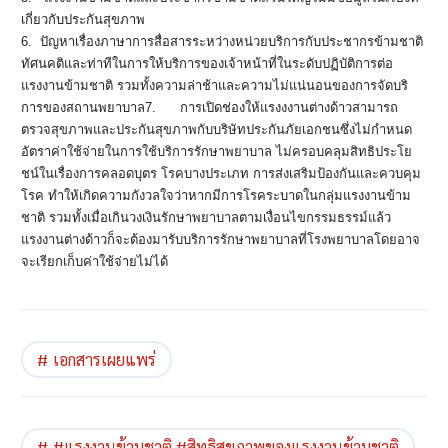
เกี่ยวกั
บประกันสุขภาพ
6.
ปัญหาเรื่องภาษาการสื่
อสารระหว่างหน่วยบริการกั
บประชากรข้ามชาติ
ทัศนคติและท่าทีในการให้บริ
การของเจ้าหน้าที่ในระดับปฏิบั
ติการต่อ
แรงงานข้ามชาติ รวมทั้งความล่าช้าและความไม่แน่
นอนของการจัดบริ
การของสถานพยาบาล
7.
การเปิดช่องให้แรงงงานต่างด้
าวสามารถ
ตรวจสุขภาพและประกันสุ
ขภาพกับบริษัทประกันภัยเอกชนซึ่
งไม่กำหนด
อัตราค่าใช้จ่
ายในการใช้บริการรักษาพยาบาล ไม่ครอบคลุมสิทธิประโย
ชน์ในเรื่
องการคลอดบุตร โรคบางประเภท การส่งเสริมป้องกันและควบคุม
โรค ทำให้เกิดความกังวลใจว่าหากมี
การโรคระบาดในกลุ่มแรงงานข้
าม
ชาติ รวมทั้งเมื่อเกินวงเงินรั
กษาพยาบาลตามเงื่อนไขกรรมธรรม์
แล้ว
แรงงานต่างด้าวก็จะต้องมารั
บบริการรักษาพยาบาลที่
โรงพยาบาลโดยอาจ
จะเรียกเก็บค่
าใช้จ่ายไม่ได้
เอกสารเผยแพร่
#แรงงานข้ามชาติ #สิทธิสุขภาพของแรงงานข้ามชาติ