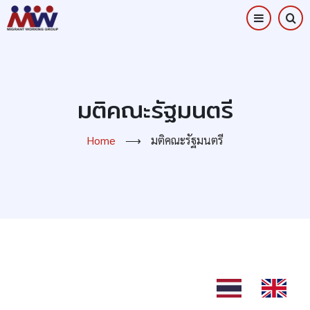
Skip
to
main
content
มติคณะรัฐมนตรี
Home
⟶
มติคณะรัฐมนตรี
TH
EN