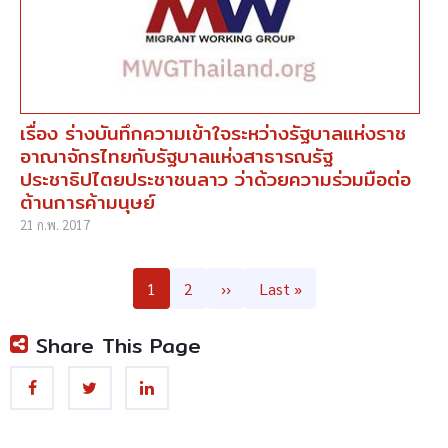
เรื่อง ร่างบันทึกความเข้าใจระหว่างรัฐบาลแห่งราช
อาณาจักรไทยกับรัฐบาลแห่งสาธารณรัฐ
ประชาธิปไตยประชาชนลาว ว่าด้วยความร่วมมือต่อ
ต้านการค้ามนุษย์
21 ก.พ. 2017
Pagination
Page
1
Page
2
Next
››
Last
Last »
page
page
Share This Page